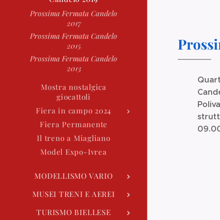
Prossima Fermata Candelo
2017
Prossima Fermata Candelo
Prossi
2015
Prossima Fermata Candelo
2013
Quart
Mostra nostalgica
Cande
giocattoli
Poliv
Fiera in campo 2024
strut
Fiera Permanente
09.00
Il treno a Miagliano
Model Expo-Ivrea
MODELLISMO VARIO
MUSEI TRENI E AEREI
TURISMO BIELLESE