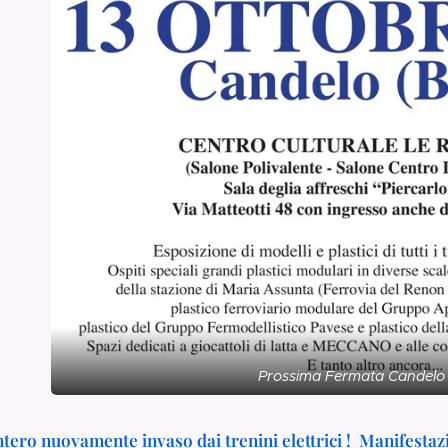
Prossima Fermata Candelo 
ntero nuovamente invaso dai trenini elettrici ! Manifestaz