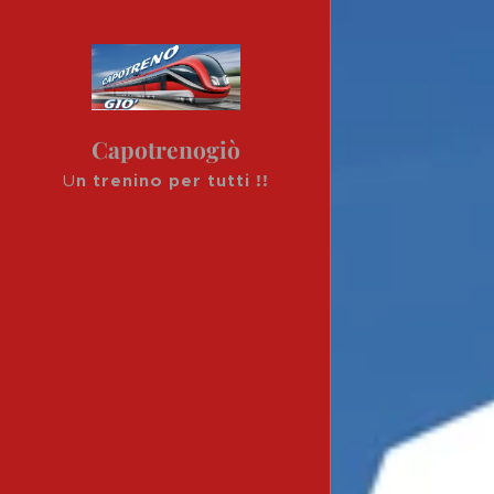
Capotrenogiò
U
n trenino per tutti !!