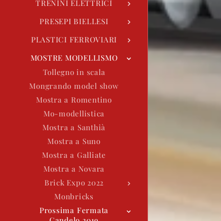
TRENINI ELETTRICI
PRESEPI BIELLESI
PLASTICI FERROVIARI
MOSTRE MODELLISMO
Tollegno in scala
Mongrando model show
Mostra a Romentino
Mo-modellistica
Mostra a Santhià
Mostra a Suno
Mostra a Galliate
Mostra a Novara
Brick Expo 2022
Monbricks
Prossima Fermata
Candelo 2019