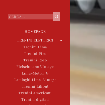
HOMEPAGE
TRENINI ELETTRICI
Trenini Lima
Trenini Piko
Trenini Roco
Fleischmann Vintage
Lima-Motori G
Cataloghi Lima-Vintage
Trenini Liliput
Trenini Americani
Trenini digitali