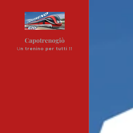
Capotrenogiò
U
n trenino per tutti !!