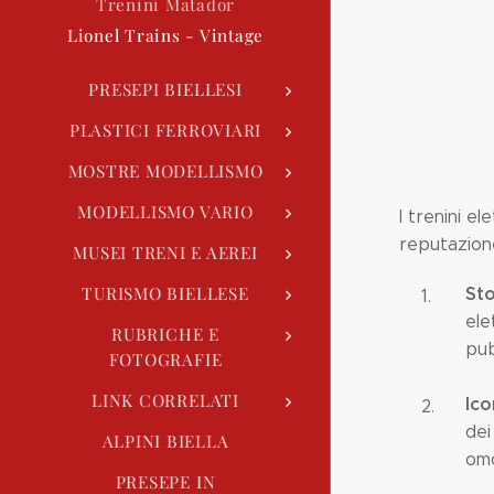
Trenini Matador
Lionel Trains - Vintage
PRESEPI BIELLESI
PLASTICI FERROVIARI
MOSTRE MODELLISMO
MODELLISMO VARIO
I trenini e
reputazione 
MUSEI TRENI E AEREI
Sto
TURISMO BIELLESE
ele
RUBRICHE E
pub
FOTOGRAFIE
LINK CORRELATI
Ico
dei
ALPINI BIELLA
omo
PRESEPE IN