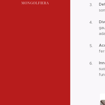
MONGOLFIERA
Det
son
Div
gau
ada
Acc
fer
Inn
suo
fun