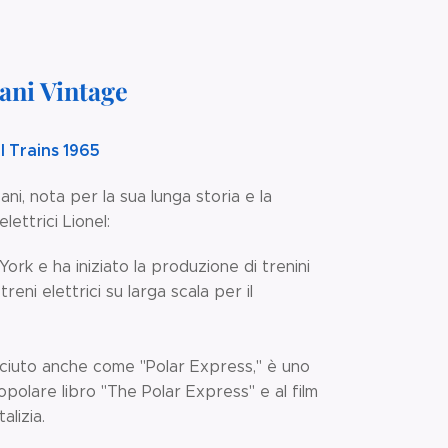
cani Vintage
l Trains 1965
ani, nota per la sua lunga storia e la
lettrici Lionel:
ork e ha iniziato la produzione di trenini
eni elettrici su larga scala per il
osciuto anche come "Polar Express," è uno
popolare libro "The Polar Express" e al film
lizia.