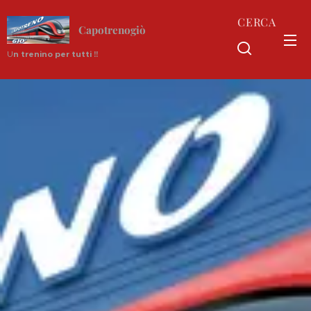
CERCA
Capotrenogiò
U
n trenino per tutti !!