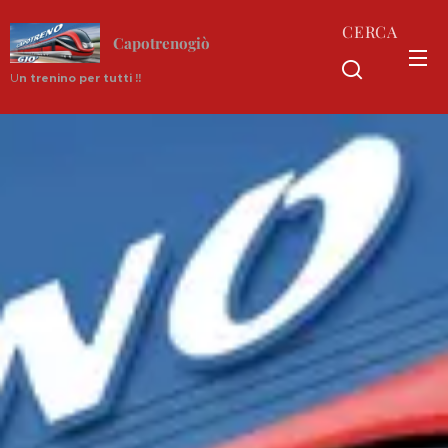
CERCA
Capotrenogiò
U
n trenino per tutti !!