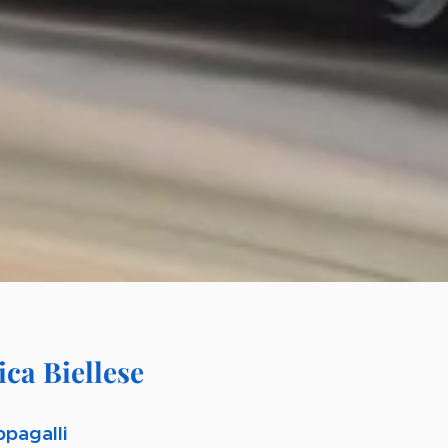
ca Biellese
ppagalli