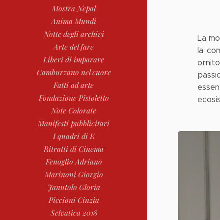
Mostra Nepal
Anima Mundi
Notte degli archivi
La mo
Arte del fare
la co
Liberi di imparare
ornit
Camburzano nel cuore
passio
Fatti ad arte
essen
Fondazione Pistoletto
ecosi
Note Colorate
Manifesti pubblicitari
I quadri di K
Ritratti di Cinema
Fenoglio Adriano
Marinoni Giorgio
Janutolo Gloria
Piccioni Cinzia
Selvatica 2018