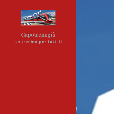
Capotrenogiò
U
n trenino per tutti !!