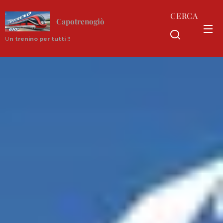
CERCA
Capotrenogiò
U
n trenino per tutti !!