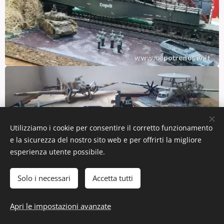
Utilizziamo i cookie per consentire il corretto funzionamento
e la sicurezza del nostro sito web e per offrirti la migliore
esperienza utente possibile.
Il diorama militare della stazione
ferroviaria di Hochdorf
Solo i necessari
Accetta tutti
Apri le impostazioni avanzate
in un ambientazione invernale ai tempi della seconda
guerra mondiale. - Realizzato da Romano Pedi