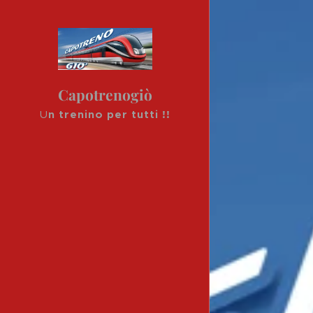
Capotrenogiò
U
n trenino per tutti !!