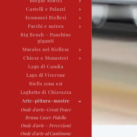
Borghi Storici
Castelli e Palazzi
Ecomusei Biellesi
Parchi e natura
Big Bench - Panchine
giganti
Murales nel Biellese
Chiese e Monasteri
Lago di Candia
Lago di Viverone
Biella zona est
Laghetto di Chiavazza
Arte-pittura-mostre
Onde d'arte-Great Peace
Bruna Caser Pidello
Onde d'arte - Percezioni
Onde d'arte al Cantinone