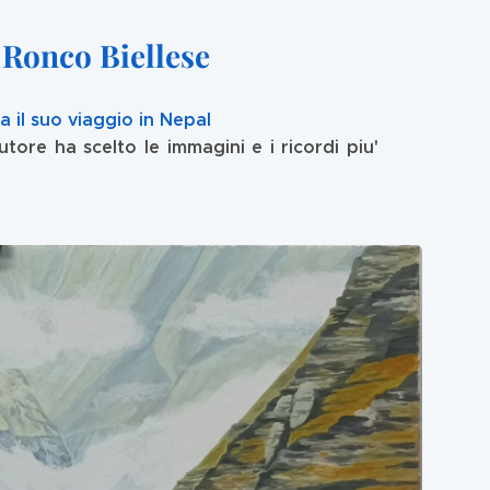
 Ronco Biellese
ta il suo viaggio in Nepal
tore ha scelto le immagini e i ricordi piu'