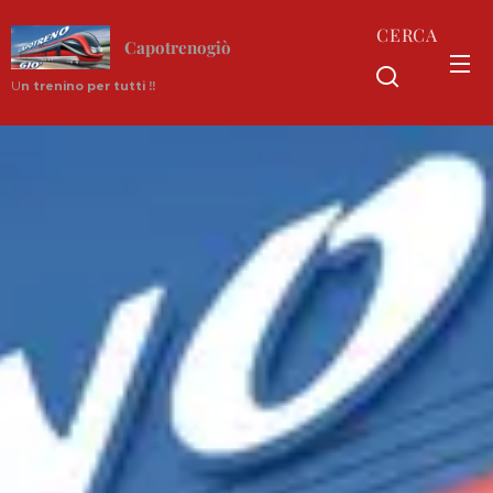
CERCA
Capotrenogiò
U
n trenino per tutti !!