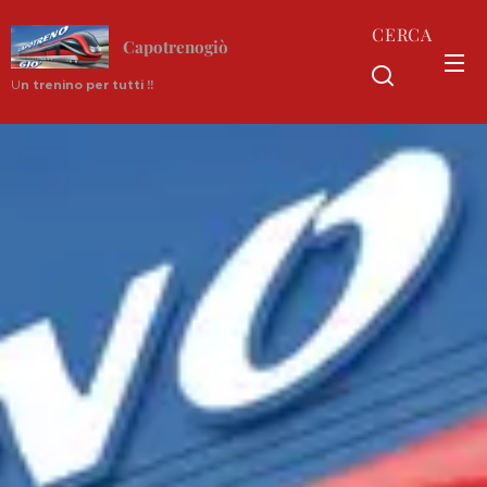
CERCA
Capotrenogiò
U
n trenino per tutti !!