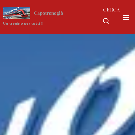
CERCA
Capotrenogiò
U
n trenino per tutti !!