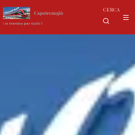
CERCA
Capotrenogiò
U
n trenino per tutti !!