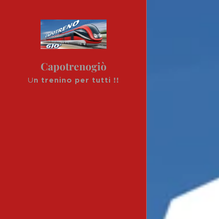
Capotrenogiò
U
n trenino per tutti !!