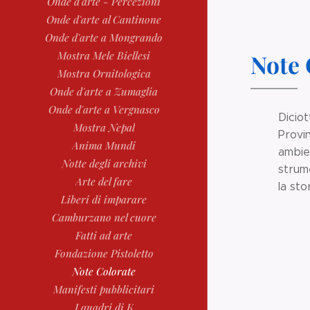
Onde d'arte - Percezioni
Onde d'arte al Cantinone
Onde d'arte a Mongrando
Mostra Mele Biellesi
Note 
Mostra Ornitologica
Onde d'arte a Zumaglia
Onde d'arte a Vergnasco
Diciot
Mostra Nepal
Provin
Anima Mundi
ambien
Notte degli archivi
strume
Arte del fare
la sto
Liberi di imparare
Camburzano nel cuore
Fatti ad arte
Fondazione Pistoletto
Note Colorate
Manifesti pubblicitari
I quadri di K