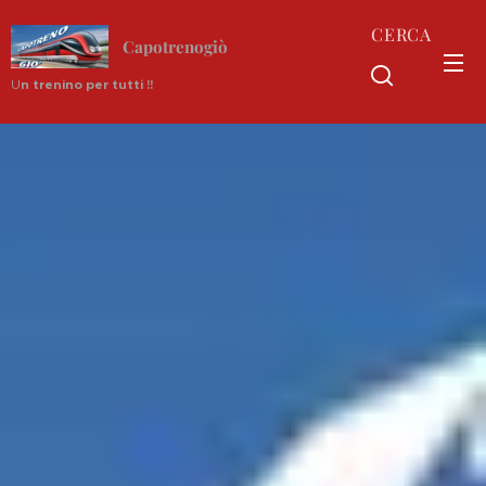
CERCA
Capotrenogiò
U
n trenino per tutti !!