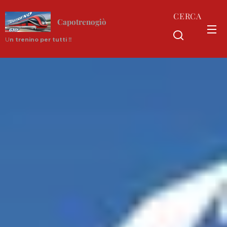
CERCA
Capotrenogiò
U
n trenino per tutti !!