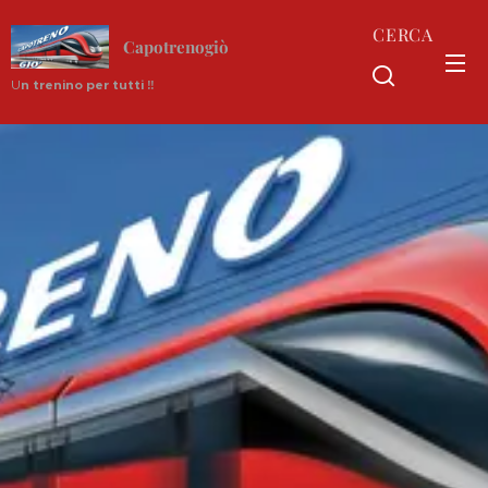
CERCA
Capotrenogiò
U
n trenino per tutti !!