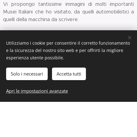
Vi propongo tantissime immagini di molti importanti
Musei Italiani che ho visitato, da quelli automobilistici a
quelli della macchina da scrivere.
Utilizziamo i cookie per consentire il corretto funzionamento
e la sicurezza del nostro sito web e per offrirti la migliore
esperienza utente possibile.
Museo Auto -
Museo Alfa
Centro
Torino >>
Romeo -
Storico Fiat
Solo i necessari
Accetta tutti
Arese >>
>>
Apri le impostazioni avanzate
Museo Olivetti
Museo Egizio
Museo del
- Ivrea >>
di Torino >>
Territorio -