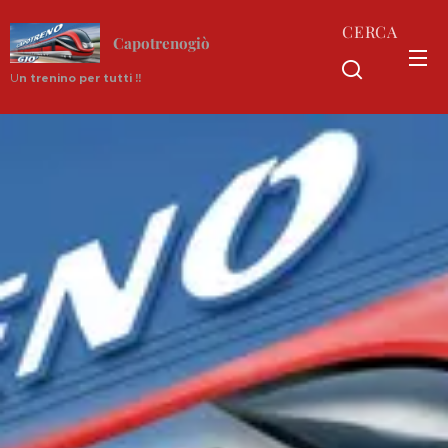
CERCA
Capotrenogiò
U
n trenino per tutti !!