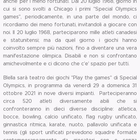
anche per i meno fortunati. Dal 20 luglio 1968, giorno in
cui si sono svolti a Chicago i primi "Special Olympics
games", periodicamente, in una parte del mondo, ci
ricordiamo dei meno fortunati, invitandoli a giocare con
noi. Il 20 luglio 1968, parteciparono mille atleti canadesi
e statunitensi; ma da quel giorno i giochi hanno
coinvolto sempre più nazioni, fino a diventare una vera
manifestazione olimpica. Disabili e non si confrontano
amichevolmente e ci dicono che c'e' spazio per tutti.
BIella sarà teatro dei giochi "Play the games" di Special
Olympics, in programma da venerdì 29 a domenica 31
ottobre 2021 in nove diversi impianti. Parteciperanno
circa 520 atleti diversamente abili che si
confronteranno in dieci diverse discipline: atletica,
bocce, bowling, calcio unificato, flag rugby unificato,
ginnastica ritmica, karate, nuoto, pallavolo unificata e
tennis (gli sport unificati prevedono squadre formate