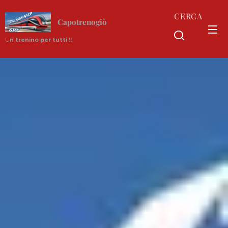
CERCA
Capotrenogiò
U
n trenino per tutti !!