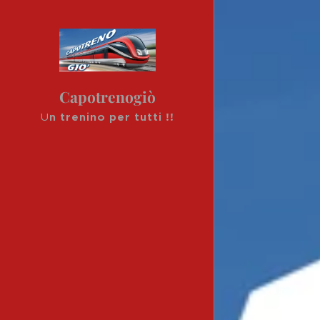
Capotrenogiò
U
n trenino per tutti !!