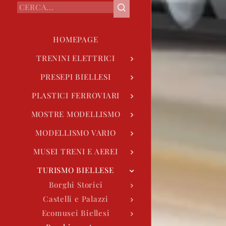
HOMEPAGE
TRENINI ELETTRICI
PRESEPI BIELLESI
PLASTICI FERROVIARI
MOSTRE MODELLISMO
MODELLISMO VARIO
MUSEI TRENI E AEREI
TURISMO BIELLESE
Borghi Storici
Castelli e Palazzi
Ecomusei Biellesi