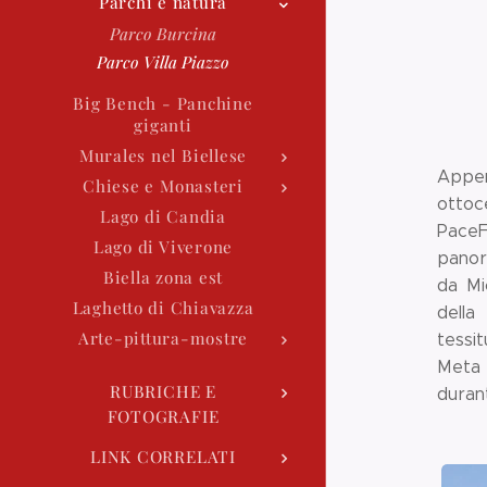
Parchi e natura
Parco Burcina
Parco Villa Piazzo
Big Bench - Panchine
giganti
Murales nel Biellese
Appen
Chiese e Monasteri
ottoc
Lago di Candia
PaceF
Lago di Viverone
panor
Biella zona est
da Mi
Laghetto di Chiavazza
della
Arte-pittura-mostre
tessi
Meta 
RUBRICHE E
duran
FOTOGRAFIE
LINK CORRELATI