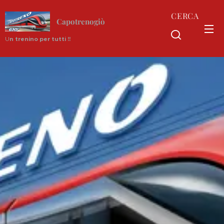
CERCA
Capotrenogiò
U
n trenino per tutti !!