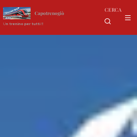
CERCA
Capotrenogiò
U
n trenino per tutti !!